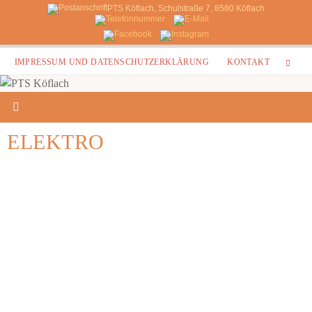
PTS Köflach, Schulstraße 7, 8580 Köflach
Zum
IMPRESSUM UND DATENSCHUTZERKLÄRUNG
KONTAKT
Inhalt
springen
ELEKTRO