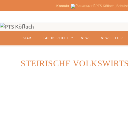
Kontakt
PTS Köflach, Schulst
Zum
Inhalt
springen
Zum
START
FACHBEREICHE
NEWS
NEWSLETTER
Inhalt
springen
STEIRISCHE VOLKSWIRT