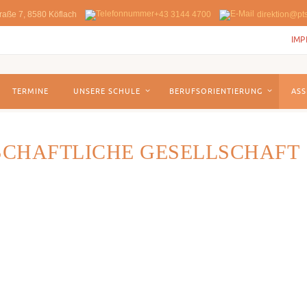
raße 7, 8580 Köflach
+43 3144 4700
direktion@pts
IMP
TERMINE
UNSERE SCHULE
BERUFSORIENTIERUNG
ASS
SCHAFTLICHE GESELLSCHAFT