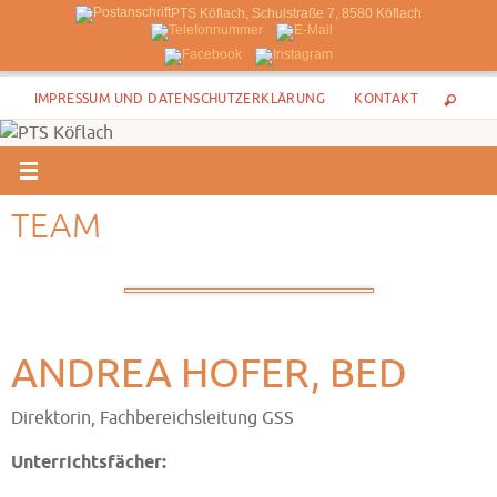
PTS Köflach, Schulstraße 7, 8580 Köflach
Zum
IMPRESSUM UND DATENSCHUTZERKLÄRUNG
KONTAKT
Inhalt
springen
TEAM
ANDREA HOFER, BED
Direktorin, Fachbereichsleitung GSS
Unterrichtsfächer: