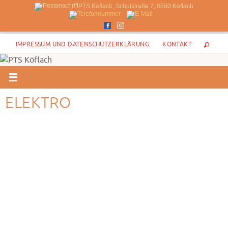
PTS Köflach, Schulstraße 7, 8580 Köflach
Zum
IMPRESSUM UND DATENSCHUTZERKLÄRUNG
KONTAKT
Inhalt
springen
ELEKTRO