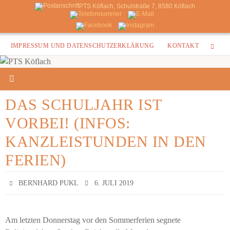
PTS Köflach, Schulstraße 7, 8580 Köflach
Zum
IMPRESSUM UND DATENSCHUTZERKLÄRUNG
KONTAKT
Inhalt
springen
DAS SCHULJAHR IST
VORBEI! (INFOS:
KANZLEISTUNDEN IN DEN
FERIEN)
BERNHARD PUKL
6. JULI 2019
Am letzten Donnerstag vor den Sommerferien segnete