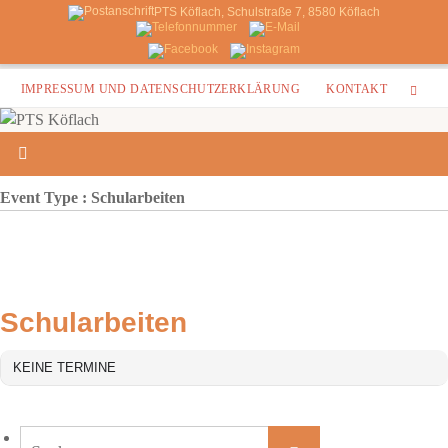
PTS Köflach, Schulstraße 7, 8580 Köflach
Zum
IMPRESSUM UND DATENSCHUTZERKLÄRUNG
KONTAKT
Inhalt
springen
Event Type : Schularbeiten
EVENT TYPE
Schularbeiten
KEINE TERMINE
Suchen