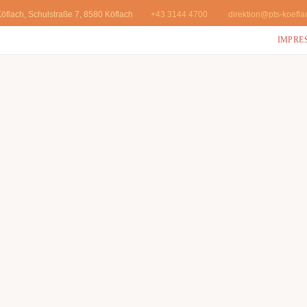
öflach, Schulstraße 7, 8580 Köflach
+43 3144 4700
direktion@pts-koefla
IMPRE