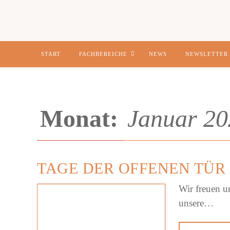
Zum
START
FACHBEREICHE
NEWS
NEWSLETTER
Inhalt
springen
Monat:
Januar 20
TAGE DER OFFENEN TÜR
Wir freuen u
unsere…