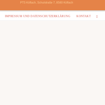
PTS Köflach, Schulstraße 7, 8580 Köflach
Zum
IMPRESSUM UND DATENSCHUTZERKLÄRUNG
KONTAKT
Inhalt
springen