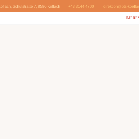
öflach, Schulstraße 7, 8580 Köflach
+43 3144 4700
direktion@pts-koefla
IMPRE