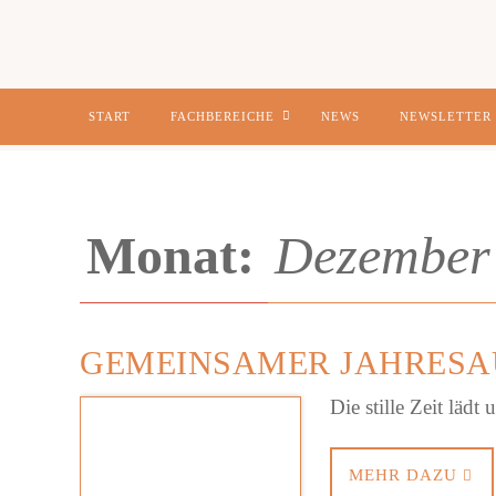
Zum
START
FACHBEREICHE
NEWS
NEWSLETTER
Inhalt
springen
Monat:
Dezember
GEMEINSAMER JAHRES
Die stille Zeit läd
MEHR DAZU