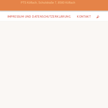
PTS Köflach, Schulstraße 7, 8580 Köflach
Zum
IMPRESSUM UND DATENSCHUTZERKLÄRUNG
KONTAKT
Inhalt
springen