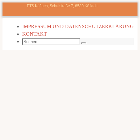
PTS Köflach, Schulstraße 7, 8580 Köflach
Zum
IMPRESSUM UND DATENSCHUTZERKLÄRUNG
Inhalt
KONTAKT
springen
Suchen
Suchen
nach: