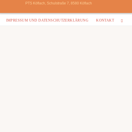
PTS Köflach, Schulstraße 7, 8580 Köflach
Zum
IMPRESSUM UND DATENSCHUTZERKLÄRUNG
KONTAKT
Inhalt
springen