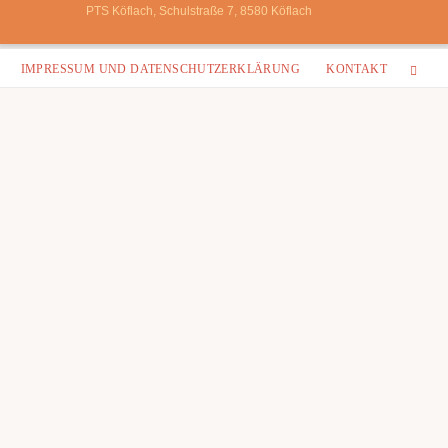
PTS Köflach, Schulstraße 7, 8580 Köflach
Zum
IMPRESSUM UND DATENSCHUTZERKLÄRUNG
KONTAKT
Inhalt
springen