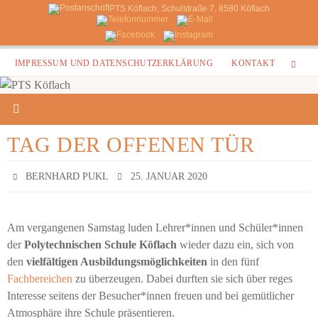
PTS Köflach, Schulstraße 7, 8580 Köflach
Zum
IMPRESSUM UND DATENSCHUTZERKLÄRUNG
KONTAKT
Inhalt
springen
TAG DER OFFENEN TÜR
BERNHARD PUKL
25. JANUAR 2020
Am vergangenen Samstag luden Lehrer*innen und Schüler*innen
der
Polytechnischen Schule Köflach
wieder dazu ein, sich von
den
vielfältigen Ausbildungsmöglichkeiten
in den fünf
Fachbereichen
zu überzeugen. Dabei durften sie sich über reges
Interesse seitens der Besucher*innen freuen und bei gemütlicher
Atmosphäre ihre Schule präsentieren.