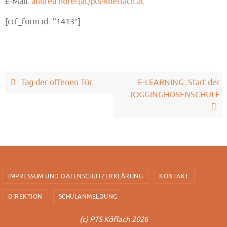
E-Mail:
andrea.hofer(at)pts-koeflach.at
[ccf_form id=“1413″]
Tag der offenen Tür
E-LEARNING: Start der
JOGGINGHOSENSCHULE
IMPRESSUM UND DATENSCHUTZERKLÄRUNG
KONTAKT
DIREKTION
SCHULANMELDUNG
(c) PTS Köflach 2026