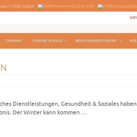
raße 7, 8580 Köflach
+43 3144 4700
direktion@pts
IMP
TERMINE
UNSERE SCHULE
BERUFSORIENTIERUNG
ASS
EN
ches Dienstleistungen, Gesundheit & Soziales haben
gebnis. Der Winter kann kommen …