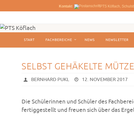
Kontakt
PTS Köflach, Schulst
Zum
Inhalt
springen
Zum
START
FACHBEREICHE
NEWS
NEWSLETTER
Inhalt
springen
SELBST GEHÄKELTE MÜTZ
BERNHARD PUKL
12. NOVEMBER 2017
Die Schülerinnen und Schüler des Fachberei
fertiggestellt und freuen sich über das Er