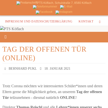
PTS Köflach, Schulstraße 7, 8580 Köflach
Zum
IMPRESSUM UND DATENSCHUTZERKLÄRUNG
KONTAKT
Inhalt
springen
TAG DER OFFENEN TÜR
(ONLINE)
BERNHARD PUKL
18. JANUAR 2021
Trotz Corona möchten wir interessierten Schüler*innen und deren
Eltern gerne die Möglichkeit geben, an unserem
Tag der offenen
Tür
teilzunehmen - diesmal natürlich
ONLINE
!
Direktor
Thomas Reischl
und alle
Lehrer*innen unserer sechs