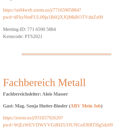
https://us04web.zoom.us/j/77165905884?
pwd=dFkyNmFUL09ja1B6QXJQMkROTVdnZz09
Meeting-ID: 771 6590 5884
Kenncode: PTS2021
Fachbereich Metall
Fachbereichsleiter: Alois Masser
Gast: Mag. Sonja Hutter-Binder (
ABV Mein Job
)
https://zoom.us/j/93165792620?
pwd=WjEzWEVDWVVGdHZUOUNGeERRTHg5dz09