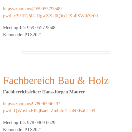
https://zoom.us/j/95905579048?
pwd=c3lHR25UaHgwZXk0QitxUXpFSWtkZz09
Meeting-ID: 959 0557 9048
Kenncode: PTS2021
Fachbereich Bau & Holz
Fachbereichsleiter: Hans-Jürgen Maurer
https://zoom.us/97809696629?
pwd=QWovbzFJUjBaeUZmbitrcThaN3BaUT09
Meeting-ID: 978 0969 6629
Kenncode: PTS2021