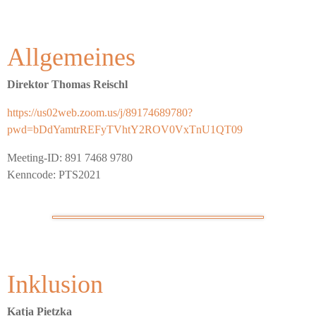
Allgemeines
Direktor Thomas Reischl
https://us02web.zoom.us/j/89174689780?
pwd=bDdYamtrREFyTVhtY2ROV0VxTnU1QT09
Meeting-ID: 891 7468 9780
Kenncode: PTS2021
Inklusion
Katja Pietzka