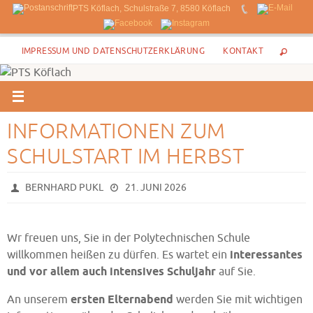
PTS Köflach, Schulstraße 7, 8580 Köflach
Zum
IMPRESSUM UND DATENSCHUTZERKLÄRUNG
KONTAKT
Inhalt
springen
INFORMATIONEN ZUM
SCHULSTART IM HERBST
BERNHARD PUKL
21. JUNI 2026
Wr freuen uns, Sie in der Polytechnischen Schule
willkommen heißen zu dürfen. Es wartet ein
interessantes
und vor allem auch intensives Schuljahr
auf Sie.
An unserem
ersten Elternabend
werden Sie mit wichtigen