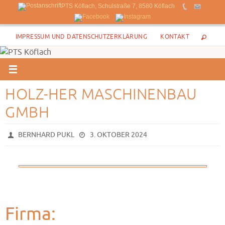
PTS Köflach, Schulstraße 7, 8580 Köflach
Zum
IMPRESSUM UND DATENSCHUTZERKLÄRUNG
KONTAKT
Inhalt
springen
HOLZ-HER MASCHINENBAU
GMBH
BERNHARD PUKL
3. OKTOBER 2024
Firma: