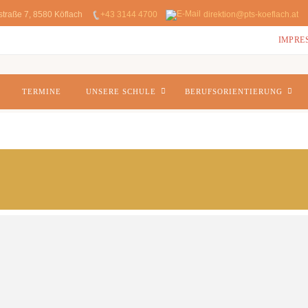
straße 7, 8580 Köflach
+43 3144 4700
direktion@pts-koeflach.at
IMPRE
TERMINE
UNSERE SCHULE
BERUFSORIENTIERUNG