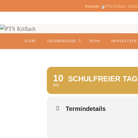
Kontakt
PTS Köflach, Schul
Zum
Inhalt
springen
Zum
START
FACHBEREICHE
NEWS
NEWSLETTER
Inhalt
springen
10
SCHULFREIER TAG
MAI
Termindetails