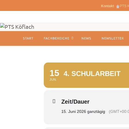
Kontakt
PTS K
Zum
Inhalt
springen
Zum
START
FACHBEREICHE
NEWS
NEWSLETTER
Inhalt
springen
15
4. SCHULARBEIT
JUN.
Zeit/Dauer
15. Juni 2026 ganztägig
(GMT+00: