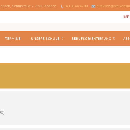
öflach, Schulstraße 7, 8580 Köflach
+43 3144 4700
direktion@pts-koefla
IMP
TERMINE
UNSERE SCHULE
BERUFSORIENTIERUNG
ASS
00)