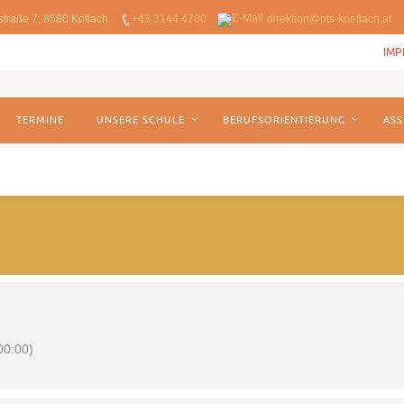
straße 7, 8580 Köflach
+43 3144 4700
direktion@pts-koeflach.at
IMP
TERMINE
UNSERE SCHULE
BERUFSORIENTIERUNG
ASS
0:00)