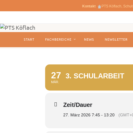
Kontakt
PTS Köflach, Schul
Zum
Inhalt
springen
Zum
START
FACHBEREICHE
NEWS
NEWSLETTER
Inhalt
springen
27
3. SCHULARBEIT
MÄR.
Zeit/Dauer
27. März 2026 7:45 - 13:20
(GMT+0